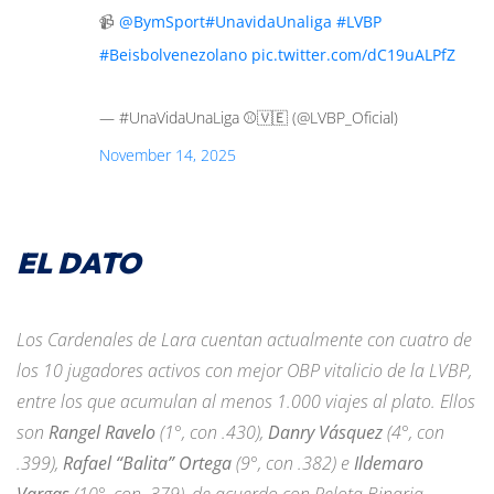
📹
@BymSport
#UnavidaUnaliga
#LVBP
#Beisbolvenezolano
pic.twitter.com/dC19uALPfZ
— #UnaVidaUnaLiga ⚾️🇻🇪 (@LVBP_Oficial)
November 14, 2025
EL DATO
Los Cardenales de Lara cuentan actualmente con cuatro de
los 10 jugadores activos con mejor OBP vitalicio de la LVBP,
entre los que acumulan al menos 1.000 viajes al plato. Ellos
son
Rangel Ravelo
(1°, con .430),
Danry Vásquez
(4°, con
.399),
Rafael “Balita” Ortega
(9°, con .382) e
Ildemaro