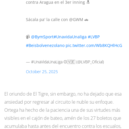
contra Aragua en el 3er inning 🔝
Sácala pa' la calle con @GWM 🚗
📹
@BymSport
#UnavidaUnaliga
#LVBP
#Beisbolvenezolano
pic.twitter.com/Wb8KQHlHcG
— #UnaVidaUnaLiga ⚾️🇻🇪 (@LVBP_Oficial)
October 25, 2025
El oriundo de El Tigre, sin embargo, no ha dejado que esa
ansiedad por regresar al circuito le nuble su enfoque.
Ortega ha hecho de la paciencia una de sus virtudes más
visibles en el cajón de bateo, amén de los 27 boletos que
acumulaba hasta antes del encuentro contra los escualos,