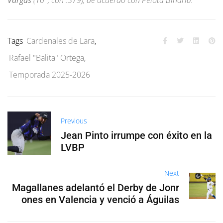
Vargas
(10°, con .379), de acuerdo con Pelota Binaria.
Tags
Cardenales de Lara
,
Rafael "Balita" Ortega
,
Temporada 2025-2026
Previous
Jean Pinto irrumpe con éxito en la
LVBP
Next
Magallanes adelantó el Derby de Jonr
ones en Valencia y venció a Águilas