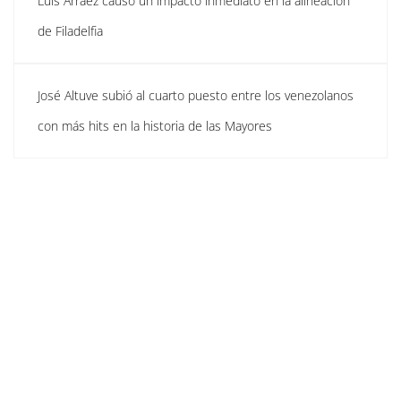
Luis Arráez causó un impacto inmediato en la alineación
de Filadelfia
José Altuve subió al cuarto puesto entre los venezolanos
con más hits en la historia de las Mayores