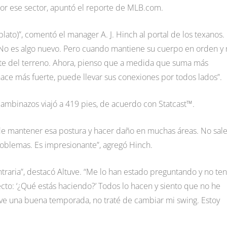
por ese sector, apuntó el reporte de MLB.com.
lato)”, comentó el manager A. J. Hinch al portal de los texanos.
. No es algo nuevo. Pero cuando mantiene su cuerpo en orden y
arte del terreno. Ahora, pienso que a medida que suma más
ce más fuerte, puede llevar sus conexiones por todos lados”.
bambinazos viajó a 419 pies, de acuerdo con Statcast™.
de mantener esa postura y hacer daño en muchas áreas. No sale
oblemas. Es impresionante”, agregó Hinch.
traria”, destacó Altuve. “Me lo han estado preguntando y no te
ecto: ‘¿Qué estás haciendo?’ Todos lo hacen y siento que no he
e una buena temporada, no traté de cambiar mi swing. Estoy