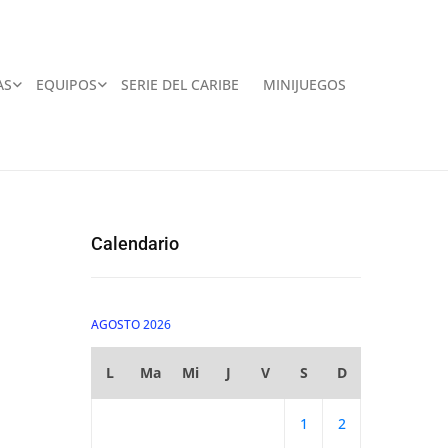
AS
EQUIPOS
SERIE DEL CARIBE
MINIJUEGOS
Calendario
AGOSTO 2026
L
Ma
Mi
J
V
S
D
1
2