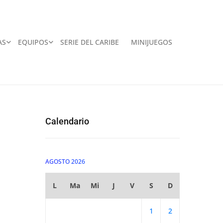
AS
EQUIPOS
SERIE DEL CARIBE
MINIJUEGOS
Calendario
AGOSTO 2026
L
Ma
Mi
J
V
S
D
1
2