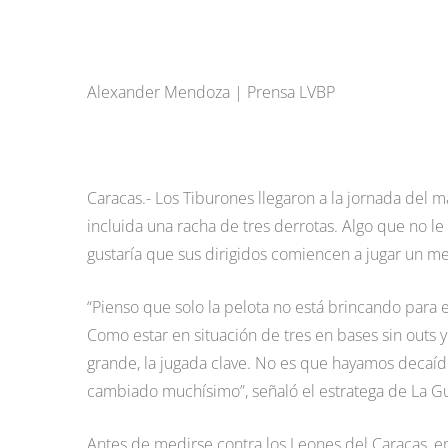
Alexander Mendoza | Prensa LVBP
Caracas.- Los Tiburones llegaron a la jornada del m
incluida una racha de tres derrotas. Algo que no 
gustaría que sus dirigidos comiencen a jugar un me
“Pienso que solo la pelota no está brincando para 
Como estar en situación de tres en bases sin outs 
grande, la jugada clave. No es que hayamos decaíd
cambiado muchísimo”, señaló el estratega de La Gu
Antes de medirse contra los Leones del Caracas, en