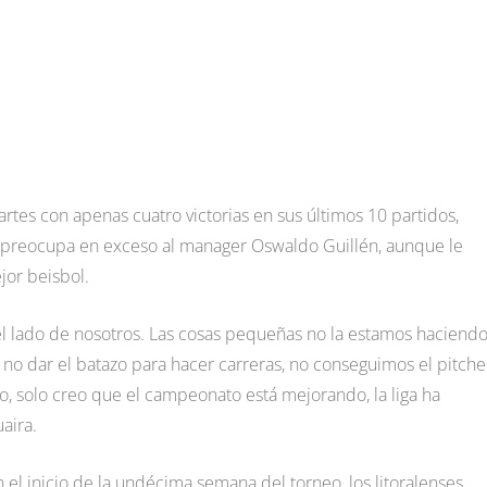
artes con apenas cuatro victorias en sus últimos 10 partidos,
le preocupa en exceso al manager Oswaldo Guillén, aunque le
jor beisbol.
el lado de nosotros. Las cosas pequeñas no la estamos haciendo
y no dar el batazo para hacer carreras, no conseguimos el pitch
o, solo creo que el campeonato está mejorando, la liga ha
aira.
 el inicio de la undécima semana del torneo, los litoralenses