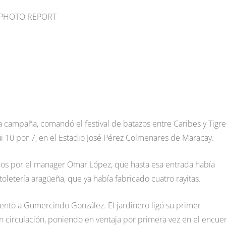
VS PHOTO REPORT
a campaña, comandó el festival de batazos entre Caribes y Tigre
i 10 por 7, en el Estadio José Pérez Colmenares de Maracay.
ados por el manager Omar López, que hasta esa entrada había
 toletería aragüeña, que ya había fabricado cuatro rayitas.
frentó a Gumercindo González. El jardinero ligó su primer
 circulación, poniendo en ventaja por primera vez en el encue