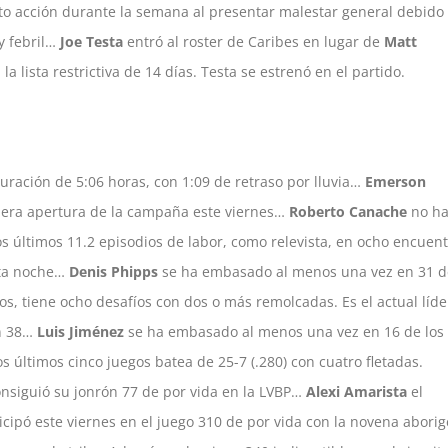
to acción durante la semana al presentar malestar general debido
y febril…
Joe Testa
entró al roster de Caribes en lugar de
Matt
 la lista restrictiva de 14 días. Testa se estrenó en el partido.
uración de 5:06 horas, con 1:09 de retraso por lluvia…
Emerson
mera apertura de la campaña este viernes…
Roberto Canache
no ha
os últimos 11.2 episodios de labor, como relevista, en ocho encuent
sta noche…
Denis Phipps
se ha embasado al menos una vez en 31 d
s, tiene ocho desafíos con dos o más remolcadas. Es el actual líde
on 38…
Luis Jiménez
se ha embasado al menos una vez en 16 de los
s últimos cinco juegos batea de 25-7 (.280) con cuatro fletadas.
nsiguió su jonrón 77 de por vida en la LVBP…
Alexi Amarista
el
icipó este viernes en el juego 310 de por vida con la novena aborig