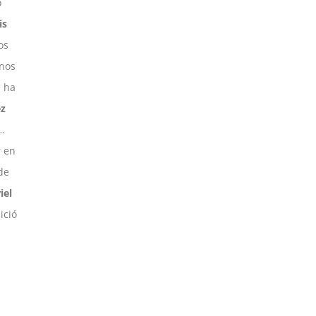
o
is
os
enos
 ha
ez
s…
r en
de
iel
ició