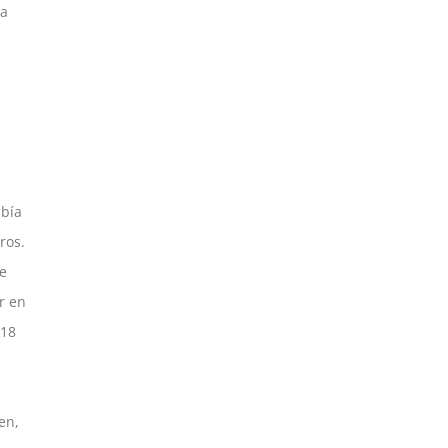
 a
bía
ros.
e
r en
 18
en,