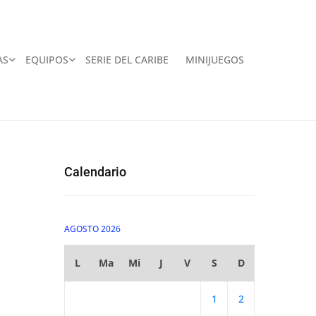
AS
EQUIPOS
SERIE DEL CARIBE
MINIJUEGOS
Calendario
AGOSTO 2026
L
Ma
Mi
J
V
S
D
1
2