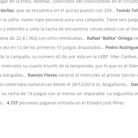
gar en la tribu. Además, colecciona 340 indiscutibles en el circuit
rdoñez
, que se encuentra en el quinto puesto con 339…
Tomás Tel
n la zafra, nuevo tope personal para una campaña. Tiene seis jueg
s y extendió a siete la racha de encuentros consecutivos con al m
batea de 22-8 (.363) con ocho remolcadas…
Rafael “Balita” Ortega
se
vez en 12 de los primeros 15 juegos disputados…
Pedro Rodrígu
de la campaña, su número 42 de por vida en la LVBP, líder Caribe
miércoles su cuarto triunfo de la temporada, por lo que es el líde
os bengalíes…
Ramón Flores
conectó el miércoles el primer jonrón 
y no conectaba vuelacercas desde el 28/12/2014 vs. Magallanes…
Dar
su racha de 19 juegos con al menos un imparable. La seguidilla in
eto…
4.737
personas pagaron entrada en el Estadio José Pérez