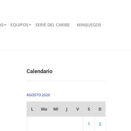
AS
EQUIPOS
SERIE DEL CARIBE
MINIJUEGOS
Calendario
AGOSTO 2026
L
Ma
Mi
J
V
S
D
1
2