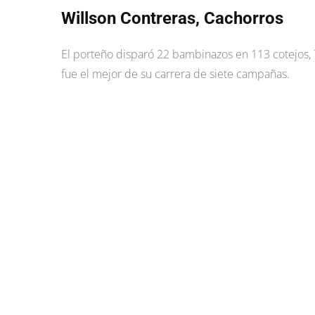
Willson Contreras, Cachorros
El porteño disparó 22 bambinazos en 113 cotejos,
fue el mejor de su carrera de siete campañas.