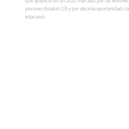
que apareció en un 2022 marcado por las lesiones. 
jonrones (totalizó 23) y por décima oportunidad co
estacazos.