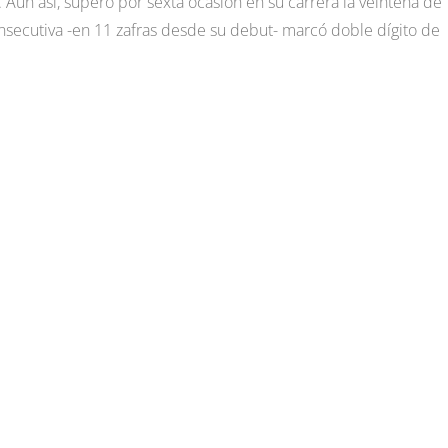
Aun así, superó por sexta ocasión en su carrera la veintena de
nsecutiva -en 11 zafras desde su debut- marcó doble dígito de