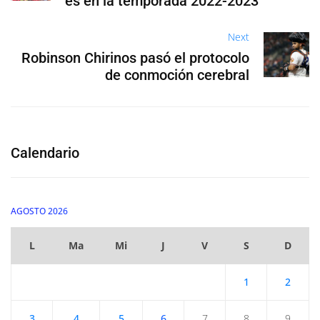
es en la temporada 2022-2023
Next
Robinson Chirinos pasó el protocolo
de conmoción cerebral
Calendario
AGOSTO 2026
L
Ma
Mi
J
V
S
D
1
2
3
4
5
6
7
8
9