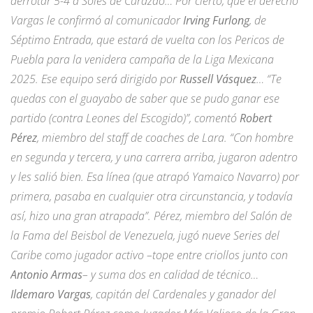
derrotar 5-4 a Soles de Curazao… Por cierto, que el derecho
Vargas le confirmó al comunicador
Irving Furlong
, de
Séptimo Entrada, que estará de vuelta con los Pericos de
Puebla para la venidera campaña de la Liga Mexicana
2025. Ese equipo será dirigido por
Russell Vásquez
… “Te
quedas con el guayabo de saber que se pudo ganar ese
partido (contra Leones del Escogido)”, comentó
Robert
Pérez
, miembro del staff de coaches de Lara. “Con hombre
en segunda y tercera, y una carrera arriba, jugaron adentro
y les salió bien. Esa línea (que atrapó Yamaico Navarro) por
primera, pasaba en cualquier otra circunstancia, y todavía
así, hizo una gran atrapada”. Pérez, miembro del Salón de
la Fama del Beisbol de Venezuela, jugó nueve Series del
Caribe como jugador activo –tope entre criollos junto con
Antonio Armas
– y suma dos en calidad de técnico…
Ildemaro Vargas
, capitán del Cardenales y ganador del