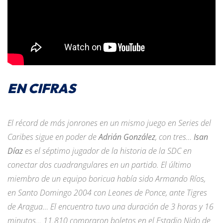
EN CIFRAS
El récord de más jonrones en un mismo juego en Series del
Caribes sigue en poder de
Adrián González
, con tres…
Isan
Díaz
es el séptimo jugador de la historia de la SDC en
conectar dos cuadrangulares en un partido. El último
miembro de un equipo boricua había sido Armando Ríos,
en Santo Domingo 2004 con Leones de Ponce, ante Tigres
de Aragua… El encuentro tuvo una duración de 3 horas y 16
minutos… 11.810 compraron boletos en el Estadio Nido de