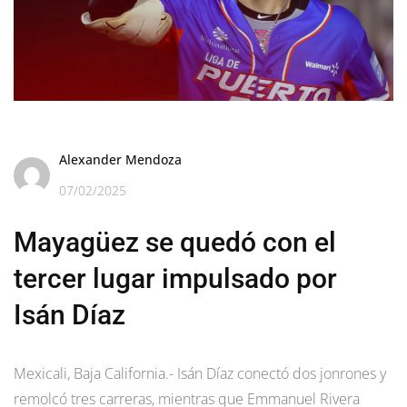
Alexander Mendoza
07/02/2025
Mayagüez se quedó con el
tercer lugar impulsado por
Isán Díaz
Mexicali, Baja California.- Isán Díaz conectó dos jonrones y
remolcó tres carreras, mientras que Emmanuel Rivera