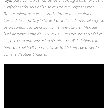
Rojas
para ESPN. Además de las cuatro ligas miembro de la
Confederación del Caribe, se espera que regrese Japan
Breeze, mientras que se estudia invitar a un equipo de
Corea del Sur (KBO) y la Serie A de Italia, además del regreso
de un combinado de Cuba… La temperatura en Mexicali
bajó abruptamente de 22°C a 19°C, tan pronto se ocultó el
sol, pero con una sensación térmica de 16°C, debido a la
humedad del 55% y un viento de 10-15 km/h, de acuerdo
con The Weather Channel.