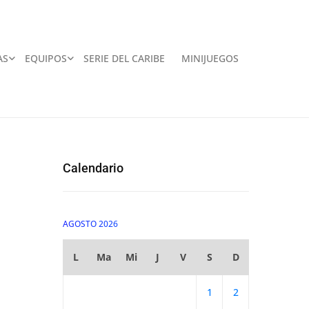
AS
EQUIPOS
SERIE DEL CARIBE
MINIJUEGOS
Calendario
AGOSTO 2026
L
Ma
Mi
J
V
S
D
1
2