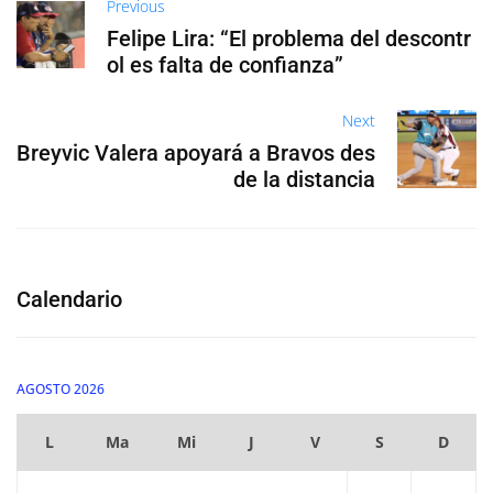
Previous
Felipe Lira: “El problema del descontr
ol es falta de confianza”
Next
Breyvic Valera apoyará a Bravos des
de la distancia
Calendario
AGOSTO 2026
L
Ma
Mi
J
V
S
D