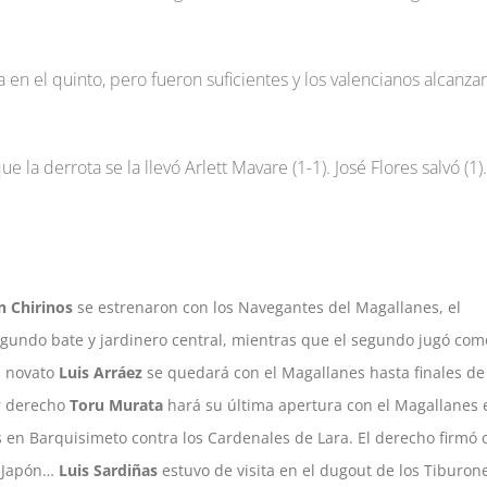
 en el quinto, pero fueron suficientes y los valencianos alcanza
e la derrota se la llevó Arlett Mavare (1-1). José Flores salvó (1).
n Chirinos
se estrenaron con los Navegantes del Magallanes, el
gundo bate y jardinero central, mientras que el segundo jugó com
l novato
Luis Arráez
se quedará con el Magallanes hasta finales de
r derecho
Toru Murata
hará su última apertura con el Magallanes 
 en Barquisimeto contra los Cardenales de Lara. El derecho firmó 
e Japón…
Luis Sardiñas
estuvo de visita en el dugout de los Tiburon