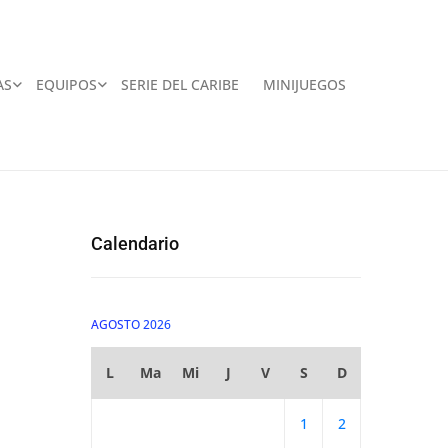
AS
EQUIPOS
SERIE DEL CARIBE
MINIJUEGOS
Calendario
AGOSTO 2026
L
Ma
Mi
J
V
S
D
1
2