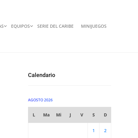
AS
EQUIPOS
SERIE DEL CARIBE
MINIJUEGOS
Calendario
AGOSTO 2026
L
Ma
Mi
J
V
S
D
1
2