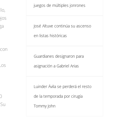
juegos de múltiples jonrones
lo,
ojos
ga
José Altuve continúa su ascenso
en listas históricas
 con
Guardianes designaron para
Los
asignación a Gabriel Arias
Luinder Ávila se perderá el resto
90
de la temporada por cirugía
 Su
Tommy John