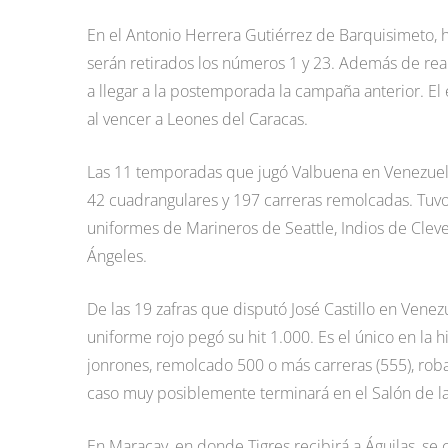
En el Antonio Herrera Gutiérrez de Barquisimeto, h
serán retirados los números 1 y 23. Además de real
a llegar a la postemporada la campaña anterior. E
al vencer a Leones del Caracas.
Las 11 temporadas que jugó Valbuena en Venezuela
42 cuadrangulares y 197 carreras remolcadas. Tuvo
uniformes de Marineros de Seattle, Indios de Clev
Ángeles.
De las 19 zafras que disputó José Castillo en Venez
uniforme rojo pegó su hit 1.000. Es el único en la h
jonrones, remolcado 500 o más carreras (555), roba
caso muy posiblemente terminará en el Salón de la
En Maracay, en donde Tigres recibirá a Águilas, se