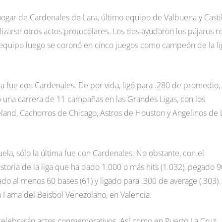
ogar de Cardenales de Lara, último equipo de Valbuena y Castil
izarse otros actos protocolares. Los dos ayudaron los pájaros r
l equipo luego se coronó en cinco juegos como campeón de la li
 fue con Cardenales. De por vida, ligó para .280 de promedio,
 una carrera de 11 campañas en las Grandes Ligas, con los
eland, Cachorros de Chicago, Astros de Houston y Angelinos de 
uela, sólo la última fue con Cardenales. No obstante, con el
istoria de la liga que ha dado 1.000 o más hits (1.032), pegado 
do al menos 60 bases (61) y ligado para .300 de average (.303).
 Fama del Beisbol Venezolano, en Valencia.
 celebrarán actos conmemorativos. Así como en Puerto La Cruz,