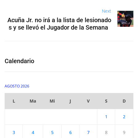
Next
Acuña Jr. no irá a la lista de lesionado
s y se llevó el Jugador de la Semana
Calendario
AGOSTO 2026
L
Ma
Mi
J
V
S
D
1
2
3
4
5
6
7
8
9