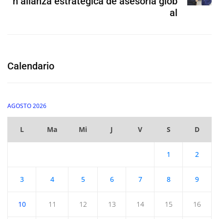
n alianza estratégica de asesoría glob
al
Calendario
AGOSTO 2026
L
Ma
Mi
J
V
S
D
1
2
3
4
5
6
7
8
9
10
11
12
13
14
15
16