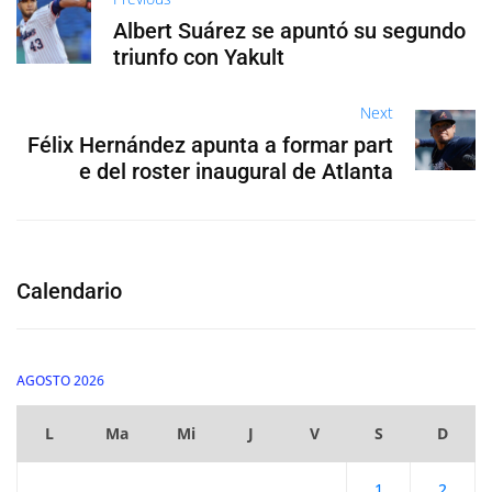
Albert Suárez se apuntó su segundo
triunfo con Yakult
Next
Félix Hernández apunta a formar part
e del roster inaugural de Atlanta
Calendario
AGOSTO 2026
L
Ma
Mi
J
V
S
D
1
2