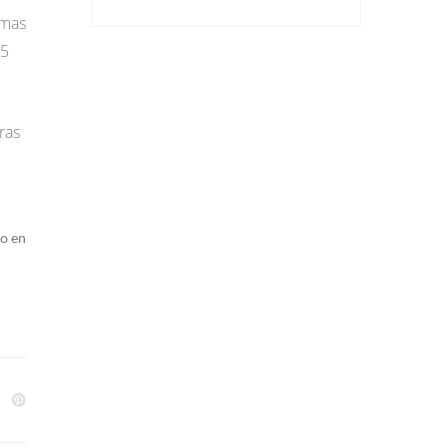
imas
85
ras
so en