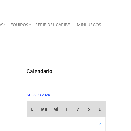
AS
EQUIPOS
SERIE DEL CARIBE
MINIJUEGOS
Calendario
AGOSTO 2026
L
Ma
Mi
J
V
S
D
1
2