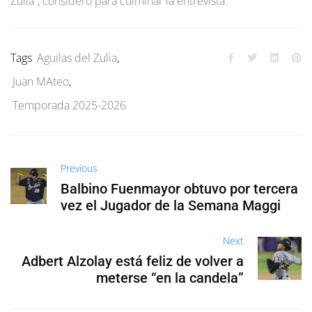
Zulia”, consideró para culminar la entrevista.
Tags
Aguilas del Zulia
,
Juan MAteo
,
Temporada 2025-2026
Previous
Balbino Fuenmayor obtuvo por tercera
vez el Jugador de la Semana Maggi
Next
Adbert Alzolay está feliz de volver a
meterse “en la candela”