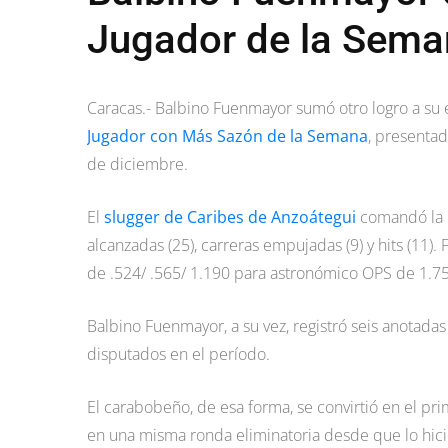
Jugador de la Sem
Caracas.- Balbino Fuenmayor sumó otro logro a su 
Jugador con Más Sazón de la Semana
, presentad
de diciembre.
El
slugger de Caribes de Anzoátegui
comandó la L
alcanzadas (25), carreras empujadas (9) y hits (11). 
de .524/ .565/ 1.190 para astronómico OPS de 1.7
Balbino Fuenmayor, a su vez, registró seis anotadas
disputados en el período.
El carabobeño, de esa forma, se convirtió en el pr
en una misma ronda eliminatoria desde que lo hici