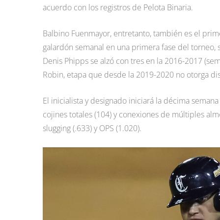
acuerdo con los registros de Pelota Binaria.
Balbino Fuenmayor, entretanto, también es el prim
galardón semanal en una primera fase del torneo, 
Denis Phipps se alzó con tres en la 2016-2017 (se
Robin, etapa que desde la 2019-2020 no otorga dist
El inicialista y designado iniciará la décima seman
cojines totales (104) y conexiones de múltiples alm
slugging (.633) y OPS (1.020).