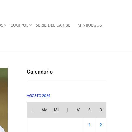
AS
EQUIPOS
SERIE DEL CARIBE
MINIJUEGOS
Calendario
AGOSTO 2026
L
Ma
Mi
J
V
S
D
1
2