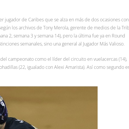
er jugador de Caribes que se alza en más de dos ocasiones con
según los archivos de Tony Merola, gerente de medios de la Tri
mana 2, semana 3 y semana 14), pero la última fue ya en Round
inciones semanales, sino una general al Jugador Más Valioso.
a del campeonato como el líder del circuito en vuelacercas (14),
ohadillas (22, igualado con Alexi Amarista). Así como segundo e