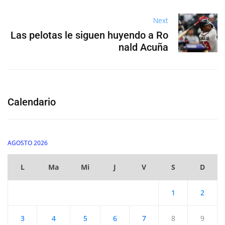
Next
Las pelotas le siguen huyendo a Ro
nald Acuña
Calendario
AGOSTO 2026
L
Ma
Mi
J
V
S
D
1
2
3
4
5
6
7
8
9