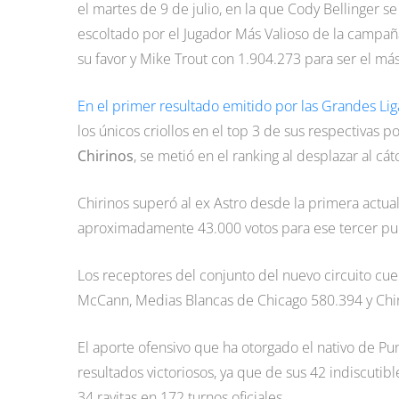
el martes de 9 de julio, en la que Cody Bellinger s
escoltado por el Jugador Más Valioso de la campaña 
su favor y Mike Trout con 1.904.273 para ser el más
En el primer resultado emitido por las Grandes Lig
los únicos criollos en el top 3 de sus respectivas p
Chirinos
, se metió en el ranking al desplazar al cá
Chirinos superó al ex Astro desde la primera actual
aproximadamente 43.000 votos para ese tercer pues
Los receptores del conjunto del nuevo circuito cu
McCann, Medias Blancas de Chicago 580.394 y Chir
El aporte ofensivo que ha otorgado el nativo de Pun
resultados victoriosos, ya que de sus 42 indiscuti
34 rayitas en 172 turnos oficiales.