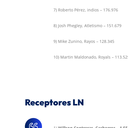
7) Roberto Pérez, indios – 176.976
8) Josh Phegley, Atletismo – 151.679
9) Mike Zunino, Rayos – 128.345
10) Martin Maldonado, Royals – 113.52
Receptores LN
1)
Willson Contreras, Cachorros – 1.55