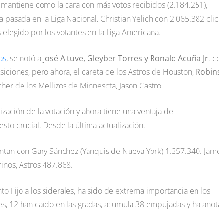
e mantiene como la cara con más votos recibidos (2.184.251),
pasada en la Liga Nacional, Christian Yelich con 2.065.382 clic
 elegido por los votantes en la Liga Americana.
as
, se notó a
José Altuve, Gleyber Torres y Ronald Acuña Jr
. 
osiciones, pero ahora, el careta de los Astros de Houston,
Robin
tcher de los Mellizos de Minnesota, Jason Castro.
ización de la votación y ahora tiene una ventaja de
to crucial. Desde la última actualización.
entan con Gary Sánchez (Yanquis de Nueva York) 1.357.340. Jam
inos, Astros 487.868.
to Fijo a los siderales, ha sido de extrema importancia en los
bles, 12 han caído en las gradas, acumula 38 empujadas y ha ano