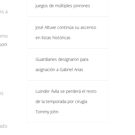
juegos de múltiples jonrones
ks a
José Altuve continúa su ascenso
como
en listas históricas
son
Guardianes designaron para
asignación a Gabriel Arias
Luinder Ávila se perderá el resto
es
de la temporada por cirugía
Tommy John
tado