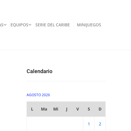
AS
EQUIPOS
SERIE DEL CARIBE
MINIJUEGOS
Calendario
AGOSTO 2026
L
Ma
Mi
J
V
S
D
1
2