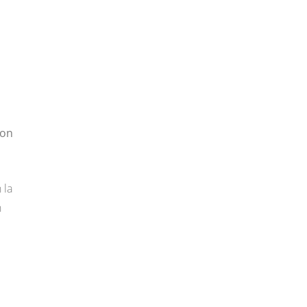
son
 la
n