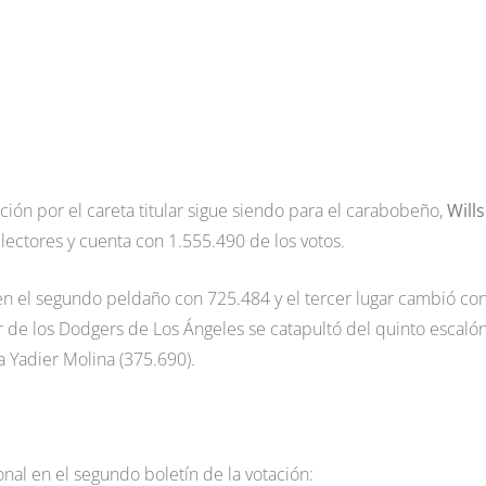
ección por el careta titular sigue siendo para el carabobeño,
Will
lectores y cuenta con 1.555.490 de los votos.
en el segundo peldaño con 725.484 y el tercer lugar cambió con
 de los Dodgers de Los Ángeles se catapultó del quinto escaló
a Yadier Molina (375.690).
onal en el segundo boletín de la votación: