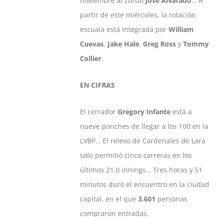
noviembre al zurdo
José Alvarado
… A
partir de este miércoles, la rotación
escuala está integrada por
William
Cuevas
,
Jake Hale
,
Greg Ross
y
Tommy
Collier
.
EN CIFRAS
El cerrador
Gregory Infante
está a
nueve ponches de llegar a los 100 en la
LVBP… El relevo de Cardenales de Lara
solo permitió cinco carreras en los
últimos 21.0 innings… Tres horas y 51
minutos duró el encuentro en la ciudad
capital, en el que
3.601
personas
compraron entradas.