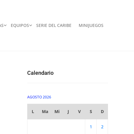
AS
EQUIPOS
SERIE DEL CARIBE
MINIJUEGOS
Calendario
AGOSTO 2026
L
Ma
Mi
J
V
S
D
1
2