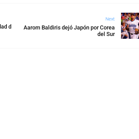
Next
dad d
Aarom Baldiris dejó Japón por Corea
del Sur