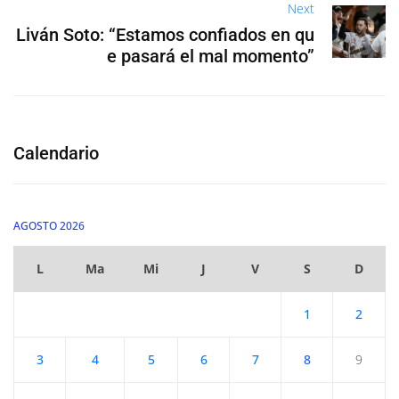
Next
Liván Soto: “Estamos confiados en qu
e pasará el mal momento”
Calendario
AGOSTO 2026
L
Ma
Mi
J
V
S
D
1
2
3
4
5
6
7
8
9