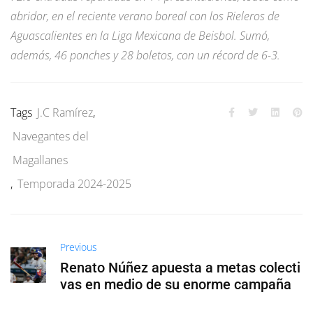
abridor, en el reciente verano boreal con los Rieleros de
Aguascalientes en la Liga Mexicana de Beisbol. Sumó,
además, 46 ponches y 28 boletos, con un récord de 6-3.
Tags
J.C Ramírez
,
Navegantes del
Magallanes
,
Temporada 2024-2025
Previous
Renato Núñez apuesta a metas colecti
vas en medio de su enorme campaña