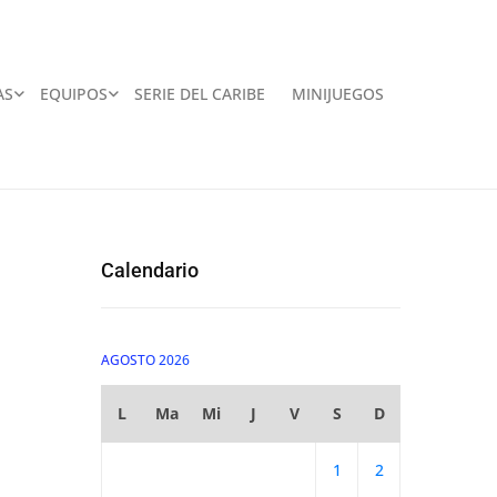
AS
EQUIPOS
SERIE DEL CARIBE
MINIJUEGOS
Calendario
AGOSTO 2026
L
Ma
Mi
J
V
S
D
1
2