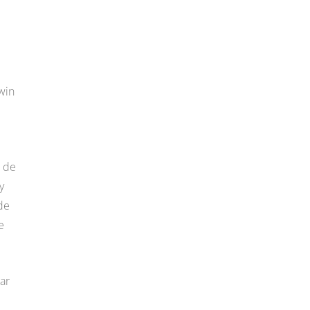
win
e
s de
y
de
e
ar