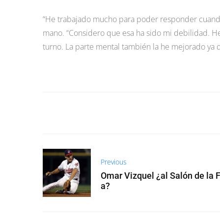
“He trabajado mucho para poder responder cuando e
mano. “Considero que esa ha sido mi debilidad. H
turno. La parte mental también la he mejorado ya 
Previous
Omar Vizquel ¿al Salón de la
a?