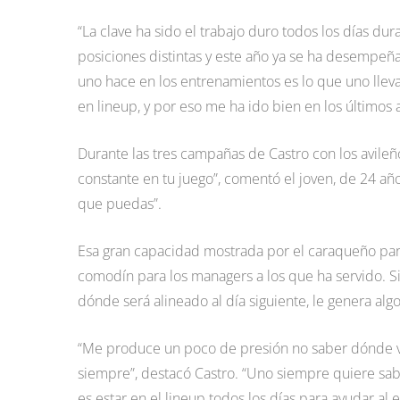
“La clave ha sido el trabajo duro todos los días dura
posiciones distintas y este año ya se ha desempeñad
uno hace en los entrenamientos es lo que uno lleva 
en lineup, y por eso me ha ido bien en los últimos 
Durante las tres campañas de Castro con los avile
constante en tu juego”, comentó el joven, de 24 añ
que puedas”.
Esa gran capacidad mostrada por el caraqueño para
comodín para los managers a los que ha servido. 
dónde será alineado al día siguiente, le genera alg
“Me produce un poco de presión no saber dónde voy
siempre”, destacó Castro. “Uno siempre quiere sab
es estar en el lineup todos los días para ayudar al 