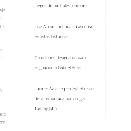
juegos de múltiples jonrones
eis
ue
té
José Altuve continúa su ascenso
en listas históricas
r
Guardianes designaron para
lo
asignación a Gabriel Arias
Luinder Ávila se perderá el resto
o
de la temporada por cirugía
Tommy John
rado
nte