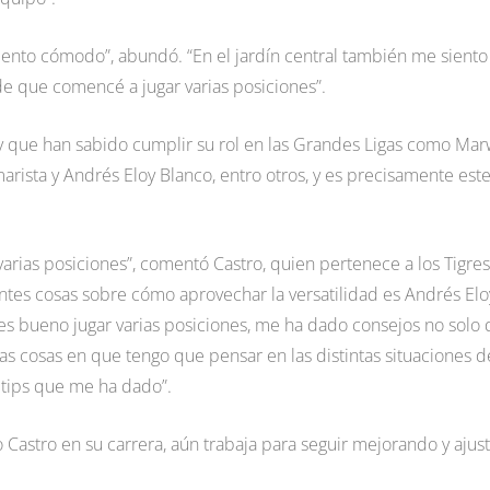
siento cómodo”, abundó. “En el jardín central también me siento
de que comencé a jugar varias posiciones”.
ity que han sabido cumplir su rol en las Grandes Ligas como Mar
arista y Andrés Eloy Blanco, entro otros, y es precisamente est
arias posiciones”, comentó Castro, quien pertenece a los Tigre
antes cosas sobre cómo aprovechar la versatilidad es Andrés Elo
s bueno jugar varias posiciones, me ha dado consejos no solo 
las cosas en que tengo que pensar en las distintas situaciones d
 tips que me ha dado”.
astro en su carrera, aún trabaja para seguir mejorando y ajust