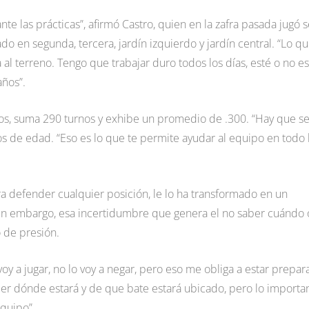
nte las prácticas”, afirmó Castro, quien en la zafra pasada jugó s
o en segunda, tercera, jardín izquierdo y jardín central. “Lo q
al terreno. Tengo que trabajar duro todos los días, esté o no es
años”.
ños, suma 290 turnos y exhibe un promedio de .300. “Hay que se
os de edad. “Eso es lo que te permite ayudar al equipo en todo 
 defender cualquier posición, le lo ha transformado en un
Sin embargo, esa incertidumbre que genera el no saber cuándo 
o de presión.
 a jugar, no lo voy a negar, pero eso me obliga a estar prepa
er dónde estará y de que bate estará ubicado, pero lo importa
equipo”.