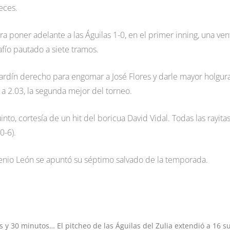
eces.
a poner adelante a las Águilas 1-0, en el primer inning, una ven
fío pautado a siete tramos.
 jardín derecho para engomar a José Flores y darle mayor holgur
d a 2.03, la segunda mejor del torneo.
nto, cortesía de un hit del boricua David Vidal. Todas las rayita
0-6).
Arcenio León se apuntó su séptimo salvado de la temporada.
s y 30 minutos… El pitcheo de las Águilas del Zulia extendió a 16 s