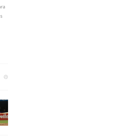
ara
as