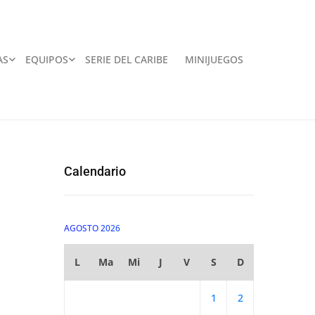
AS
EQUIPOS
SERIE DEL CARIBE
MINIJUEGOS
Calendario
AGOSTO 2026
L
Ma
Mi
J
V
S
D
1
2