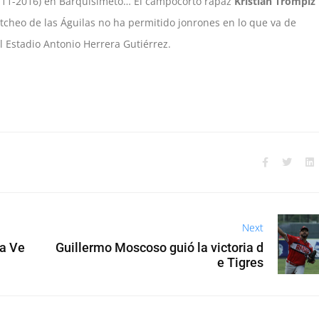
-11-2016) en Barquisimeto… El campocorto rapaz
Kristian Trompiz
itcheo de las Águilas no ha permitido jonrones en lo que va de
 Estadio Antonio Herrera Gutiérrez.
Next
Guillermo Moscoso guió la victoria d
 a Ve
e Tigres