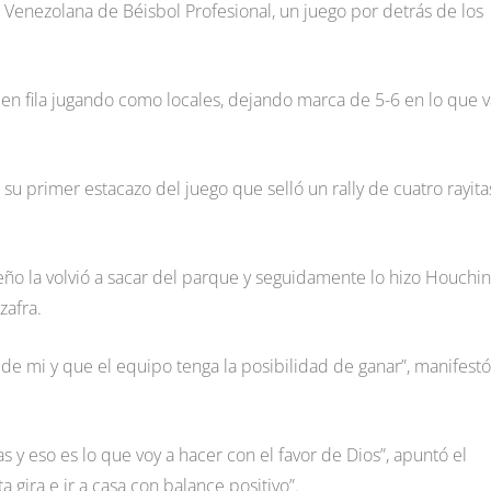
ga Venezolana de Béisbol Profesional, un juego por detrás de los
a en fila jugando como locales, dejando marca de 5-6 en lo que v
 su primer estacazo del juego que selló un rally de cuatro rayita
eño la volvió a sacar del parque y seguidamente lo hizo Houchin
zafra.
 de mi y que el equipo tenga la posibilidad de ganar”, manifestó
s y eso es lo que voy a hacer con el favor de Dios”, apuntó el
 gira e ir a casa con balance positivo”.