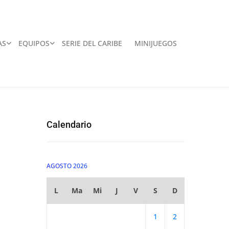
AS
EQUIPOS
SERIE DEL CARIBE
MINIJUEGOS
Calendario
AGOSTO 2026
L
Ma
Mi
J
V
S
D
1
2