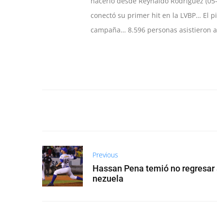
hacerlo desde Reynaldo Rodríguez (05
conectó su primer hit en la LVBP… El p
campaña… 8.596 personas asistieron al
Previous
Hassan Pena temió no regresar
nezuela