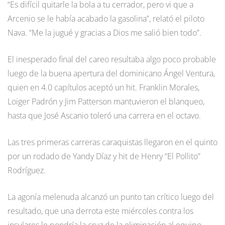
“Es difícil quitarle la bola a tu cerrador, pero vi que a
Arcenio se le había acabado la gasolina”, relató el piloto
Nava. “Me la jugué y gracias a Dios me salió bien todo”.
El inesperado final del careo resultaba algo poco probable
luego de la buena apertura del dominicano Ángel Ventura,
quien en 4.0 capítulos aceptó un hit. Franklin Morales,
Loiger Padrón y Jim Patterson mantuvieron el blanqueo,
hasta que José Ascanio toleró una carrera en el octavo.
Las tres primeras carreras caraquistas llegaron en el quinto
por un rodado de Yandy Díaz y hit de Henry “El Pollito”
Rodríguez.
La agonía melenuda alcanzó un punto tan crítico luego del
resultado, que una derrota este miércoles contra los
insulares le pondría la cruz de la eliminación al equipo.