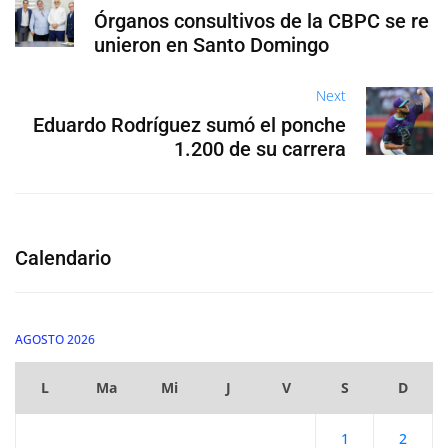
Órganos consultivos de la CBPC se re
unieron en Santo Domingo
Next
Eduardo Rodríguez sumó el ponche
1.200 de su carrera
Calendario
AGOSTO 2026
L
Ma
Mi
J
V
S
D
1
2