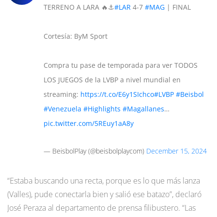
TERRENO A LARA 🔥⚓
#LAR
4-7
#MAG
| FINAL
Cortesía: ByM Sport
Compra tu pase de temporada para ver TODOS
LOS JUEGOS de la LVBP a nivel mundial en
streaming:
https://t.co/E6y1SIchco
#LVBP
#Beisbol
#Venezuela
#Highlights
#Magallanes
…
pic.twitter.com/5REuy1aA8y
— BeisbolPlay (@beisbolplaycom)
December 15, 2024
“Estaba buscando una recta, porque es lo que más lanza
(Valles), pude conectarla bien y salió ese batazo”, declaró
José Peraza al departamento de prensa filibustero. “Las