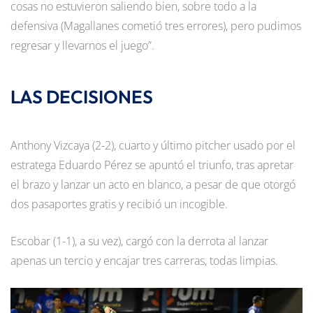
cosas no estuvieron saliendo bien, sobre todo a la
defensiva (Magallanes cometió tres errores), pero pudimos
regresar y llevarnos el juego”.
LAS DECISIONES
Anthony Vizcaya (2-2), cuarto y último pitcher usado por el
estratega Eduardo Pérez se apuntó el triunfo, tras apretar
el brazo y lanzar un acto en blanco, a pesar de que otorgó
dos pasaportes gratis y recibió un incogible.
Escobar (1-1), a su vez), cargó con la derrota al lanzar
apenas un tercio y encajar tres carreras, todas limpias.