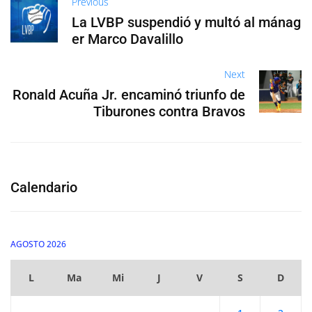
Previous
La LVBP suspendió y multó al mánag
er Marco Davalillo
Next
Ronald Acuña Jr. encaminó triunfo de
Tiburones contra Bravos
Calendario
AGOSTO 2026
L
Ma
Mi
J
V
S
D