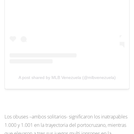
A post shared by MLB Venezuela (@mlbvenezuela)
Los obuses –ambos solitarios- significaron los inatrapables
1.000 y 1.001 en la trayectoria del portocruzano, mientras
que elevaron a tres sus juegos multi jonrones en la