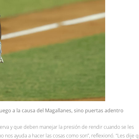
juego a la causa del Magallanes, sino puertas adentro
serva y que deben manejar la presión de rendir cuando se les
o nos ayuda a hacer las cosas como son”, reflexionó. “Les dije 