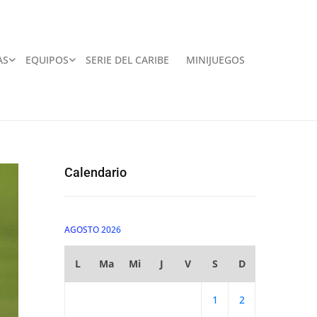
AS
EQUIPOS
SERIE DEL CARIBE
MINIJUEGOS
Calendario
AGOSTO 2026
L
Ma
Mi
J
V
S
D
1
2