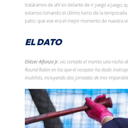
tratáramos de ahí en delante de ir juego a juego,
estamos tomando el último turno de la temporad
patio: que ese era el mejor momento de nuestra vi
EL DATO
Eliézer Alfonzo Jr.
vio cortada el martes una racha de
Round Robin en los que el receptor ha dado inatrap
multihits, incluyendo dos jornadas de tres imparable