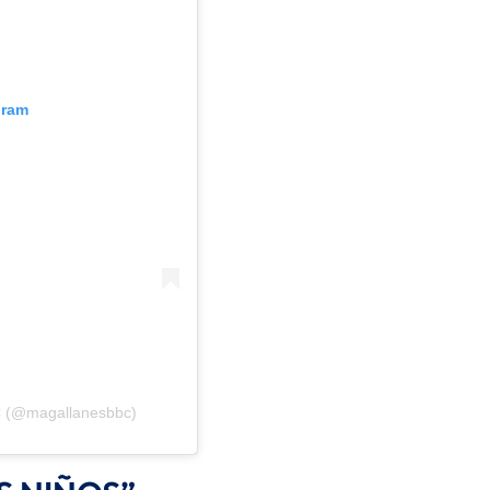
gram
C (@magallanesbbc)