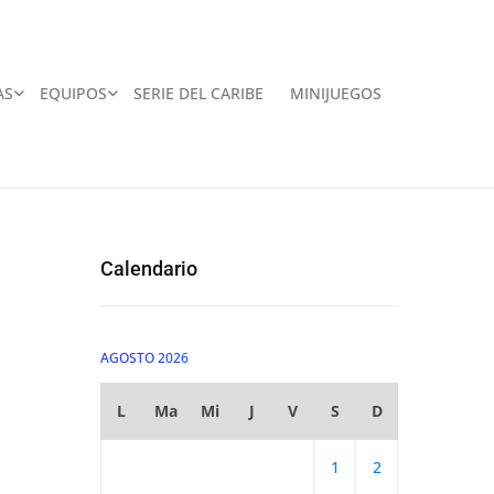
AS
EQUIPOS
SERIE DEL CARIBE
MINIJUEGOS
Calendario
AGOSTO 2026
L
Ma
Mi
J
V
S
D
1
2