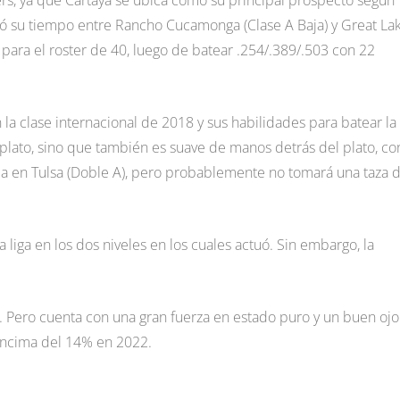
ers, ya que Cartaya se ubica como su principal prospecto según
ó su tiempo entre Rancho Cucamonga (Clase A Baja) y Great La
para el roster de 40, luego de batear .254/.389/.503 con 22
la clase internacional de 2018 y sus habilidades para batear la
plato, sino que también es suave de manos detrás del plato, co
 en Tulsa (Doble A), pero probablemente no tomará una taza 
iga en los dos niveles en los cuales actuó. Sin embargo, la
. Pero cuenta con una gran fuerza en estado puro y un buen ojo
 encima del 14% en 2022.