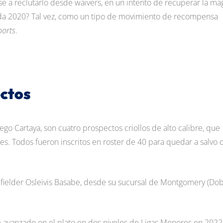
se a reclutarlo desde waivers, en un intento de recuperar la ma
da 2020? Tal vez, como un tipo de movimiento de recompensa
ports
.
ectos
ego Cartaya, son cuatro prospectos criollos de alto calibre, que
es. Todos fueron inscritos en roster de 40 para quedar a salvo 
nfielder Osleivis Basabe, desde su sucursal de Montgomery (Do
 avanzado en el plato en dos niveles de Ligas Menores en 2022,