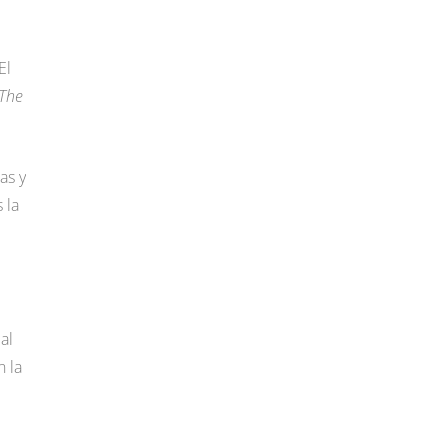
El
The
as y
 la
al
 la