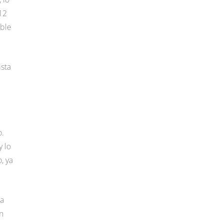
12
oble
ista
o.
y lo
, ya
ea
n