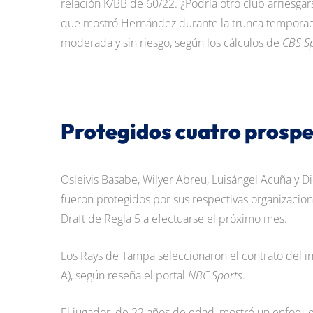
relación K/BB de 60/22. ¿Podría otro club arriesgar
que mostró Hernández durante la trunca tempora
moderada y sin riesgo, según los cálculos de
CBS S
Protegidos cuatro prosp
Osleivis Basabe, Wilyer Abreu, Luisángel Acuña y Di
fueron protegidos por sus respectivas organizacion
Draft de Regla 5 a efectuarse el próximo mes.
Los Rays de Tampa seleccionaron el contrato del i
A), según reseña el portal
NBC Sports
.
El jugador, de 22 años de edad, mostró un enfoque