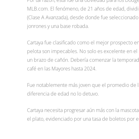
Por tal razón, esta fue una obviedad para los Dodg
MLB.com. El fenómeno, de 21 años de edad, dividi
(Clase A Avanzada), desde donde fue seleccionado 
jonrones y una base robada.
Cartaya fue clasificado como el mejor prospecto en 
pelota son impecables. No solo es excelente en el 
un brazo de cañón. Debería comenzar la temporada
café en las Mayores hasta 2024.
Fue notablemente más joven que el promedio de la l
diferencia de edad no lo detuvo.
Cartaya necesita progresar aún más con la mascota
el plato, evidenciado por una tasa de boletos por