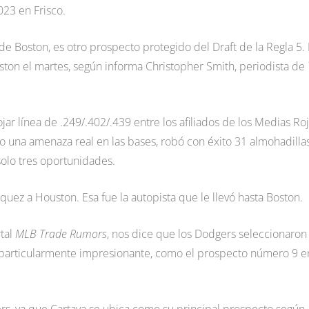
23 en Frisco.
e Boston, es otro prospecto protegido del Draft de la Regla 5. 
oston el martes, según informa Christopher Smith, periodista de
ar línea de .249/.402/.439 entre los afiliados de los Medias Roj
 una amenaza real en las bases, robó con éxito 31 almohadillas
olo tres oportunidades.
quez a Houston. Esa fue la autopista que le llevó hasta Boston.
rtal
MLB Trade Rumors
, nos dice que los Dodgers seleccionaron 
 particularmente impresionante, como el prospecto número 9 en