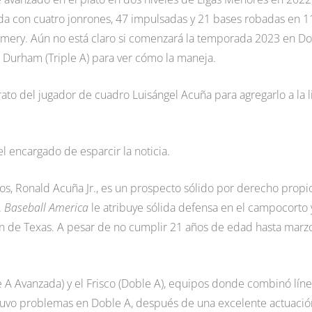
lzada con cuatro jonrones, 47 impulsadas y 21 bases robadas en 1
omery. Aún no está claro si comenzará la temporada 2023 en D
l Durham (Triple A) para ver cómo la maneja.
ato del jugador de cuadro Luisángel Acuña para agregarlo a la l
 el encargado de esparcir la noticia.
os, Ronald Acuña Jr., es un prospecto sólido por derecho propi
.
Baseball America
le atribuye sólida defensa en el campocorto 
n de Texas. A pesar de no cumplir 21 años de edad hasta marzo
e A Avanzada) y el Frisco (Doble A), equipos donde combinó lín
 Tuvo problemas en Doble A, después de una excelente actuació