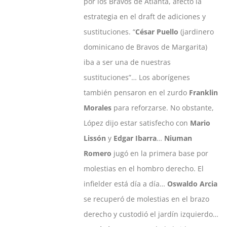
por los Bravos de Atlanta, afectó la
estrategia en el draft de adiciones y
sustituciones. “
César Puello
(jardinero
dominicano de Bravos de Margarita)
iba a ser una de nuestras
sustituciones”… Los aborígenes
también pensaron en el zurdo
Franklin
Morales
para reforzarse. No obstante,
López dijo estar satisfecho con
Mario
Lissón
y
Edgar Ibarra
…
Niuman
Romero
jugó en la primera base por
molestias en el hombro derecho. El
infielder está día a día…
Oswaldo Arcia
se recuperó de molestias en el brazo
derecho y custodió el jardín izquierdo…