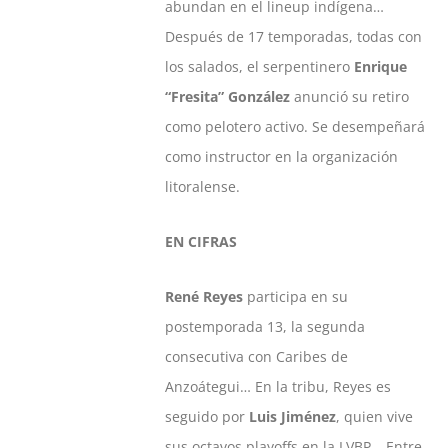
abundan en el lineup indígena…
Después de 17 temporadas, todas con
los salados, el serpentinero
Enrique
“Fresita” González
anunció su retiro
como pelotero activo. Se desempeñará
como instructor en la organización
litoralense.
EN CIFRAS
René Reyes
participa en su
postemporada 13, la segunda
consecutiva con Caribes de
Anzoátegui… En la tribu, Reyes es
seguido por
Luis Jiménez
, quien vive
sus octavos playoffs en la LVBP… Entre