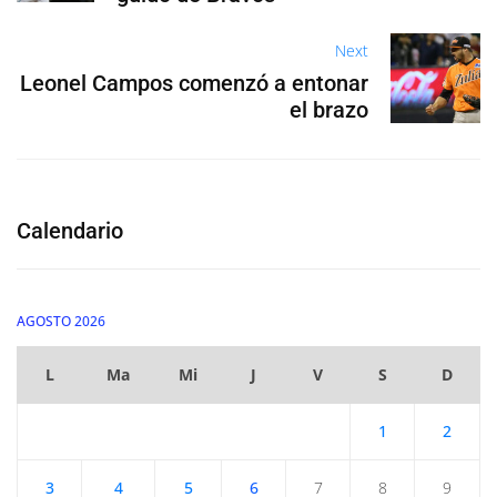
Next
Leonel Campos comenzó a entonar
el brazo
Calendario
AGOSTO 2026
L
Ma
Mi
J
V
S
D
1
2
3
4
5
6
7
8
9