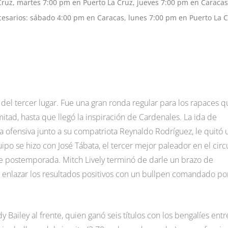
ruz, martes 7:00 pm en Puerto La Cruz, jueves 7:00 pm en Caracas
cesarios: sábado 4:00 pm en Caracas, lunes 7:00 pm en Puerto La 
 del tercer lugar. Fue una gran ronda regular para los rapaces q
itad, hasta que llegó la inspiración de Cardenales. La ida de
a ofensiva junto a su compatriota Reynaldo Rodríguez, le quitó 
ipo se hizo con José Tábata, el tercer mejor paleador en el circu
e postemporada. Mitch Lively terminó de darle un brazo de
 enlazar los resultados positivos con un bullpen comandado po
ailey al frente, quien ganó seis títulos con los bengalíes entre