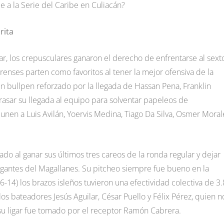
e a la Serie del Caribe en Culiacán?
rita
ar, los crepusculares ganaron el derecho de enfrentarse al sext
 larenses parten como favoritos al tener la mejor ofensiva de la
 un bullpen reforzado por la llegada de Hassan Pena, Franklin
trasar su llegada al equipo para solventar papeleos de
nen a Luis Avilán, Yoervis Medina, Tiago Da Silva, Osmer Moral
ado al ganar sus últimos tres careos de la ronda regular y dejar
gantes del Magallanes. Su pitcheo siempre fue bueno en la
-14) los brazos isleños tuvieron una efectividad colectiva de 3.
los bateadores Jesús Aguilar, César Puello y Félix Pérez, quien n
su ligar fue tomado por el receptor Ramón Cabrera.