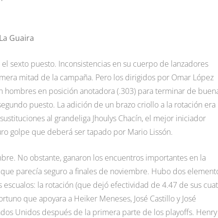
 La Guaira
 el sexto puesto. Inconsistencias en su cuerpo de lanzadores
imera mitad de la campaña. Pero los dirigidos por Omar López
n hombres en posición anotadora (.303) para terminar de buen
segundo puesto. La adición de un brazo criollo a la rotación era
sustituciones al grandeliga Jhoulys Chacín, el mejor iniciador
uro golpe que deberá ser tapado por Mario Lissón.
mbre. No obstante, ganaron los encuentros importantes en la
 que parecía seguro a finales de noviembre. Hubo dos element
 escualos: la rotación (que dejó efectividad de 4.47 de sus cua
rtuno que apoyara a Heiker Meneses, José Castillo y José
ados Unidos después de la primera parte de los playoffs. Henry