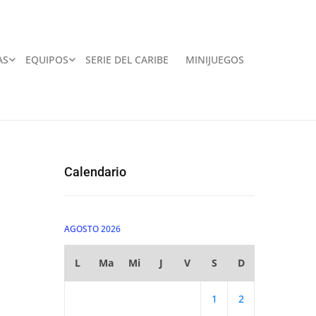
AS
EQUIPOS
SERIE DEL CARIBE
MINIJUEGOS
Calendario
AGOSTO 2026
L
Ma
Mi
J
V
S
D
1
2