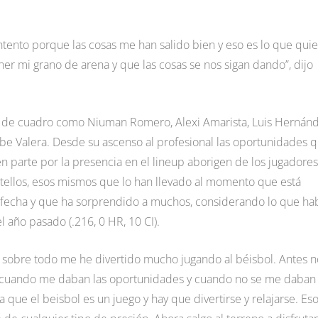
ontento porque las cosas me han salido bien y eso es lo que qui
er mi grano de arena y que las cosas se nos sigan dando”, dijo
s de cuadro como Niuman Romero, Alexi Amarista, Luis Hernán
sabe Valera. Desde su ascenso al profesional las oportunidades 
en parte por la presencia en el lineup aborigen de los jugadores
ellos, esos mismos que lo han llevado al momento que está
a fecha y que ha sorprendido a muchos, considerando lo que ha
 año pasado (.216, 0 HR, 10 CI).
o sobre todo me he divertido mucho jugando al béisbol. Antes n
 cuando me daban las oportunidades y cuando no se me daban 
que el beisbol es un juego y hay que divertirse y relajarse. Es