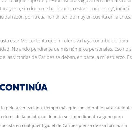
e cualquier tipo de presión. Ahora salgo al terreno a disfrutar
ura y eso, sin duda me ha llevado a estar donde estoy”, indicó
ncipal razón por la cual lo han tenido muy en cuenta en la choza
usta eso? Me contenta que mi ofensiva haya contribuido para
alidad. No ando pendiente de mis números personales. Eso no s
e las victorias de Caribes se deban, en parte, a mí esfuerzo. E
 CONTINÚA
n la pelota venezolana, tiempo más que considerable para cualquie
ocedores de la pelota, no debería ser impedimento alguno para
olista en cualquier liga, el de Caribes piensa de esa forma, sin