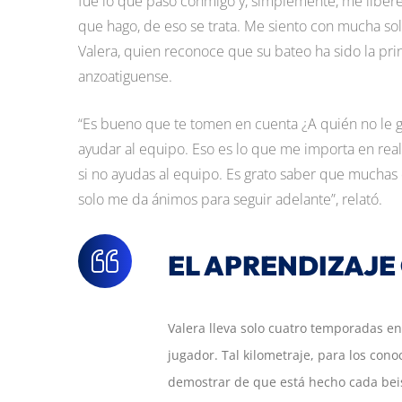
fue lo que pasó conmigo y, simplemente, me liberé d
que hago, de eso se trata. Me siento con mucha solt
Valera, quien reconoce que su bateo ha sido la pri
anzoatiguense.
“Es bueno que te tomen en cuenta ¿A quién no le g
ayudar al equipo. Eso es lo que me importa en re
si no ayudas al equipo. Es grato saber que muchas d
solo me da ánimos para seguir adelante”, relató.
EL APRENDIZAJE
Valera lleva solo cuatro temporadas e
jugador. Tal kilometraje, para los con
demostrar de que está hecho cada beisb