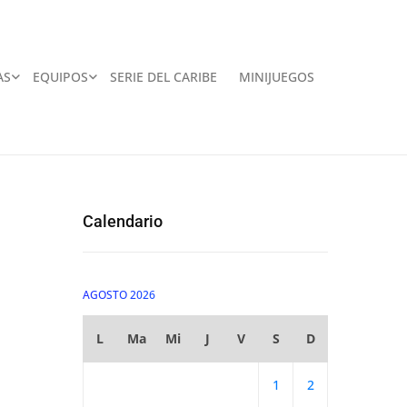
AS
EQUIPOS
SERIE DEL CARIBE
MINIJUEGOS
Calendario
AGOSTO 2026
L
Ma
Mi
J
V
S
D
1
2