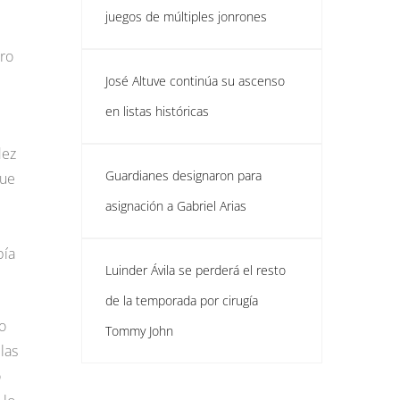
juegos de múltiples jonrones
ero
José Altuve continúa su ascenso
en listas históricas
dez
Guardianes designaron para
que
asignación a Gabriel Arias
bía
Luinder Ávila se perderá el resto
de la temporada por cirugía
o
Tommy John
las
o