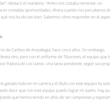
r”, destacó el marabino. “Antes nos costaba remontar, no
era en contadas oportunidades. Ahora cuando nos percatamos de
qué nos ha ido tan bien. Sabemos cómo responder en el aspe
A
zo de Caribes de Anzoátegui, hace cinco años. Sin embargo,
desea otro, pero con el uniforme de Tiburones, el equipo que l
e por Pastora de Los Llanos. Una tarea pendiente, según sus prop
 he ganado todo en mi carrera y el título con este equipo ha sido
puedo decir que con este equipo puedo lograr mi sueño. Hay q
 grande que hemos tenido en años de ser campeones y espera