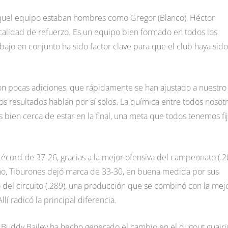
aquel equipo estaban hombres como Gregor (Blanco), Héctor
 calidad de refuerzo. Es un equipo bien formado en todos los
bajo en conjunto ha sido factor clave para que el club haya sido
on pocas adiciones, que rápidamente se han ajustado a nuestro
Los resultados hablan por sí solos. La química entre todos nosotr
 bien cerca de estar en la final, una meta que todos tenemos fi
récord de 37-26, gracias a la mejor ofensiva del campeonato (.2
e año, Tiburones dejó marca de 33-30, en buena medida por sus
del circuito (.289), una producción que se combinó con la mej
llí radicó la principal diferencia.
 Buddy Bailey ha hecho generado el cambio en el dugout guairis