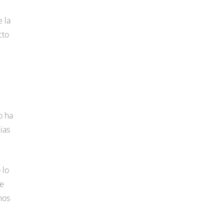
 la
cto
o ha
ias
 lo
ue
mos