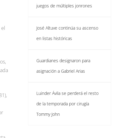
juegos de múltiples jonrones
 el
José Altuve continúa su ascenso
en listas históricas
Guardianes designaron para
os,
jada
asignación a Gabriel Arias
Luinder Ávila se perderá el resto
81),
de la temporada por cirugía
or
Tommy John
ta,