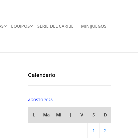
AS
EQUIPOS
SERIE DEL CARIBE
MINIJUEGOS
Calendario
AGOSTO 2026
L
Ma
Mi
J
V
S
D
1
2