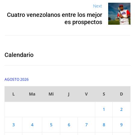
Next
Cuatro venezolanos entre los mejor
es prospectos
Calendario
AGOSTO 2026
L
Ma
Mi
J
V
S
D
1
2
3
4
5
6
7
8
9