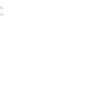
os
ro