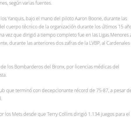
es, según varias fuentes.
 Yanquis, bajo el mano del piloto Aaron Boone, durante las
l cuerpo técnico de la organización durante los últimos 15 año
ima vez que dirigió a tiempo completo fue en las Ligas Menores 
te, durante las anteriores dos zafras de la LVBP, al Cardenales
de los Bombarderos del Bronx, por licencias médicas del
sta.
lub que terminó con decepcionante récord de 75-87, a pesar d
l.
r los Mets desde que Terry Collins dirigió 1.134 juegos para el