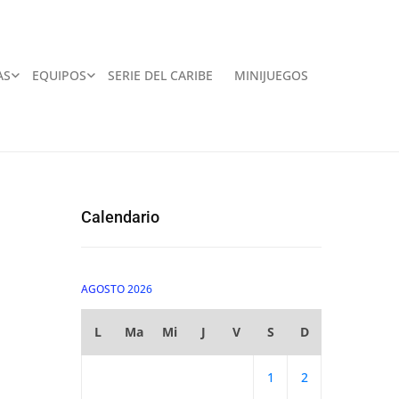
AS
EQUIPOS
SERIE DEL CARIBE
MINIJUEGOS
Calendario
AGOSTO 2026
L
Ma
Mi
J
V
S
D
1
2