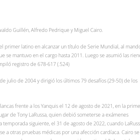
waldo Guillén, Alfredo Pedrique y Miguel Cairo.
l primer latino en alcanzar un título de Serie Mundial, al mand
ue se mantuvo en el cargo hasta 2011. Luego se asumió las rie
piló registro de 678-617 (.524)
 julio de 2004 y dirigió los últimos 79 desafíos (29-50) de los
lancas frente a los Yanquis el 12 de agosto de 2021, en la prim
lugar de Tony LaRussa, quien debió someterse a exámenes
 la temporada siguiente, el 31 de agosto de 2022, cuando LaRus
se a otras pruebas médicas por una afección cardíaca. Cairo se