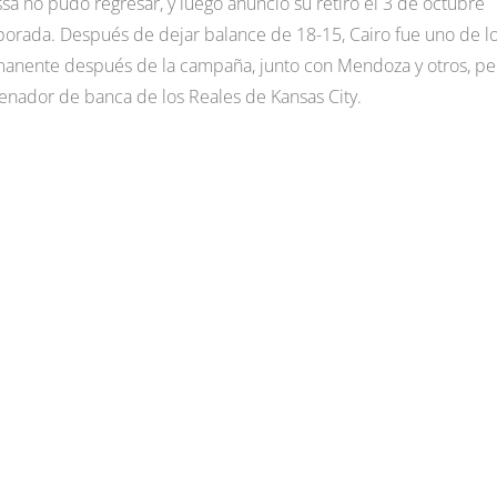
a no pudo regresar, y luego anunció su retiro el 3 de octubre
porada. Después de dejar balance de 18-15, Cairo fue uno de l
manente después de la campaña, junto con Mendoza y otros, pe
renador de banca de los Reales de Kansas City.