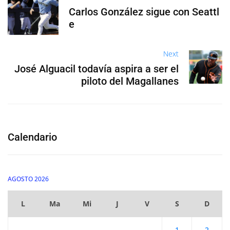
Carlos González sigue con Seattl
e
Next
José Alguacil todavía aspira a ser el
piloto del Magallanes
Calendario
AGOSTO 2026
L
Ma
Mi
J
V
S
D
1
2