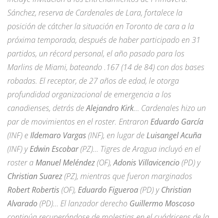
Sánchez, reserva de Cardenales de Lara, fortalece la
posición de cátcher la situación en Toronto de cara a la
próxima temporada, después de haber participado en 31
partidos, un récord personal, el año pasado para los
Marlins de Miami, bateando .167 (14 de 84) con dos bases
robadas. El receptor, de 27 años de edad, le otorga
profundidad organizacional de emergencia a los
canadienses, detrás de
Alejandro Kirk
… Cardenales hizo un
par de movimientos en el roster. Entraron
Eduardo García
(INF) e
Ildemaro Vargas
(INF), en lugar de
Luisangel Acuña
(INF) y
Edwin Escobar
(PZ)… Tigres de Aragua incluyó en el
roster a
Manuel Meléndez
(OF),
Adonis Villavicencio
(PD) y
Christian Suarez
(PZ), mientras que fueron marginados
Robert Robertis
(OF),
Eduardo Figueroa
(PD) y
Christian
Alvarado
(PD)… El lanzador derecho
Guillermo Moscoso
continúa recuperándose de molestias en el cuádriceps de la