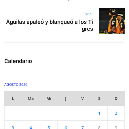
Next
Águilas apaleó y blanqueó a los Ti
gres
Calendario
AGOSTO 2026
L
Ma
Mi
J
V
S
D
1
2
3
4
5
6
7
8
9