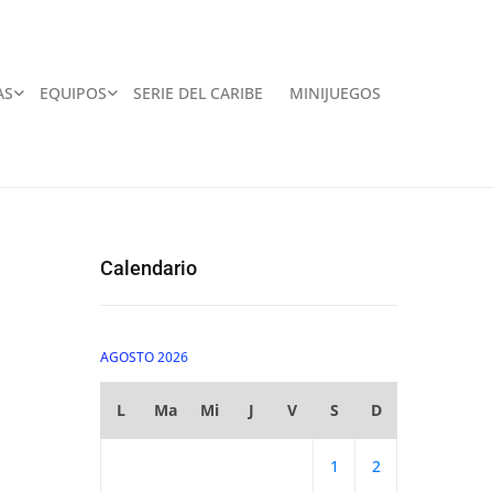
AS
EQUIPOS
SERIE DEL CARIBE
MINIJUEGOS
Calendario
AGOSTO 2026
L
Ma
Mi
J
V
S
D
1
2