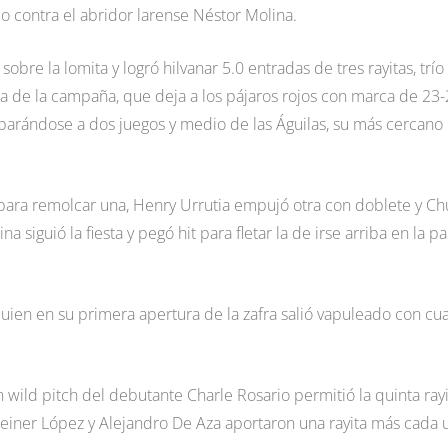
o contra el abridor larense Néstor Molina.
bre la lomita y logró hilvanar 5.0 entradas de tres rayitas, trío
ia de la campaña, que deja a los pájaros rojos con marca de 23-
separándose a dos juegos y medio de las Águilas, su más cercano
e para remolcar una, Henry Urrutia empujó otra con doblete y C
a siguió la fiesta y pegó hit para fletar la de irse arriba en la pa
uien en su primera apertura de la zafra salió vapuleado con cu
n wild pitch del debutante Charle Rosario permitió la quinta ray
 Deiner López y Alejandro De Aza aportaron una rayita más cada 