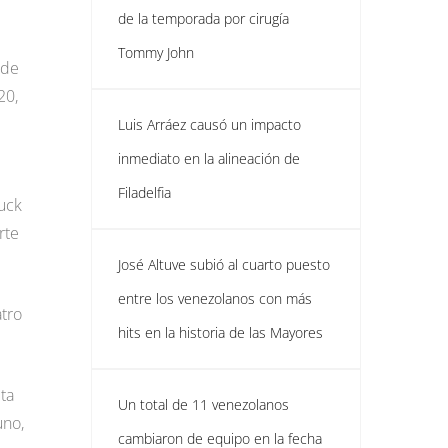
de la temporada por cirugía
Tommy John
 de
20,
Luis Arráez causó un impacto
inmediato en la alineación de
Filadelfia
huck
rte
José Altuve subió al cuarto puesto
entre los venezolanos con más
atro
hits en la historia de las Mayores
ita
Un total de 11 venezolanos
uno,
cambiaron de equipo en la fecha