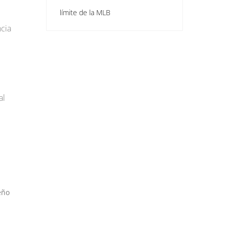
límite de la MLB
ncia
al
eño