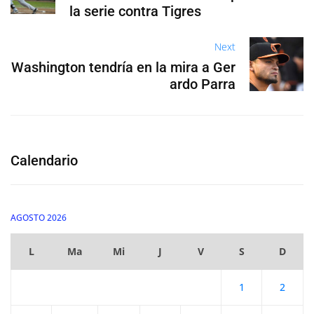
la serie contra Tigres
Next
Washington tendría en la mira a Ger
ardo Parra
Calendario
AGOSTO 2026
L
Ma
Mi
J
V
S
D
1
2