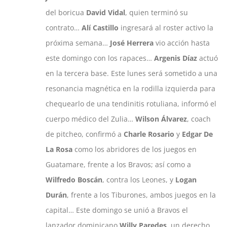
del boricua
David Vidal
, quien terminó su
contrato…
Alí Castillo
ingresará al roster activo la
próxima semana…
José Herrera
vio acción hasta
este domingo con los rapaces…
Argenis Díaz
actuó
en la tercera base. Este lunes será sometido a una
resonancia magnética en la rodilla izquierda para
chequearlo de una tendinitis rotuliana, informó el
cuerpo médico del Zulia…
Wilson Álvarez
, coach
de pitcheo, confirmó a
Charle Rosario
y
Edgar De
La Rosa
como los abridores de los juegos en
Guatamare, frente a los Bravos; así como a
Wilfredo Boscán
, contra los Leones, y
Logan
Durán
, frente a los Tiburones, ambos juegos en la
capital… Este domingo se unió a Bravos el
lanzador dominicano
Willy Paredes
, un derecho