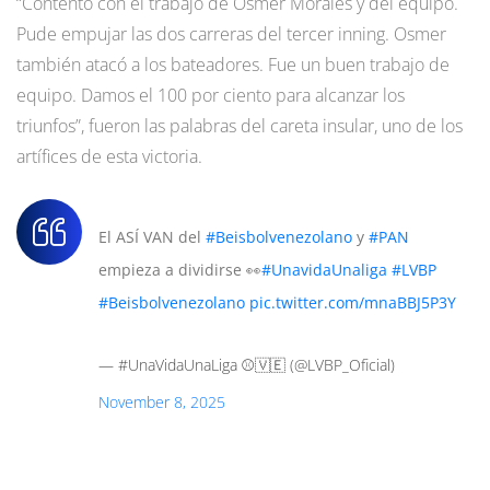
“Contento con el trabajo de Osmer Morales y del equipo.
Pude empujar las dos carreras del tercer inning. Osmer
también atacó a los bateadores. Fue un buen trabajo de
equipo. Damos el 100 por ciento para alcanzar los
triunfos”, fueron las palabras del careta insular, uno de los
artífices de esta victoria.
El ASÍ VAN del
#Beisbolvenezolano
y
#PAN
empieza a dividirse 👀
#UnavidaUnaliga
#LVBP
#Beisbolvenezolano
pic.twitter.com/mnaBBJ5P3Y
— #UnaVidaUnaLiga ⚾️🇻🇪 (@LVBP_Oficial)
November 8, 2025