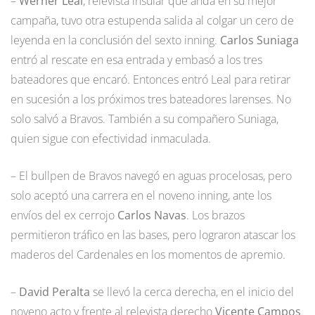
–
Werner Leal
, relevista insular que anda en su mejor
campaña, tuvo otra estupenda salida al colgar un cero de
leyenda en la conclusión del sexto inning.
Carlos Suniaga
entró al rescate en esa entrada y embasó a los tres
bateadores que encaró. Entonces entró Leal para retirar
en sucesión a los próximos tres bateadores larenses. No
solo salvó a Bravos. También a su compañero Suniaga,
quien sigue con efectividad inmaculada.
– El bullpen de Bravos navegó en aguas procelosas, pero
solo aceptó una carrera en el noveno inning, ante los
envíos del ex cerrojo
Carlos Navas
. Los brazos
permitieron tráfico en las bases, pero lograron atascar los
maderos del Cardenales en los momentos de apremio.
–
David Peralta
se llevó la cerca derecha, en el inicio del
noveno acto y frente al relevista derecho
Vicente Campos
.