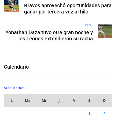
Bravos aprovechó oportunidades para
ganar por tercera vez al hilo
Next
Yonathan Daza tuvo otra gran noche y
los Leones extendieron su racha
Calendario
AGOSTO 2026
L
Ma
Mi
J
V
S
D
1
2