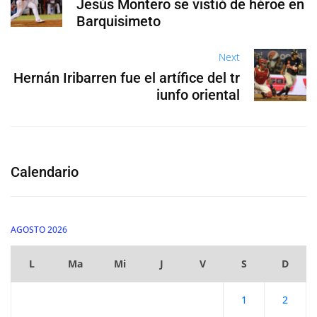
Jesús Montero se vistió de héroe en
Barquisimeto
Next
Hernán Iribarren fue el artífice del tr
iunfo oriental
Calendario
AGOSTO 2026
L
Ma
Mi
J
V
S
D
1
2