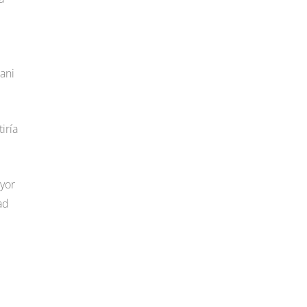
ani
iría
ayor
ad