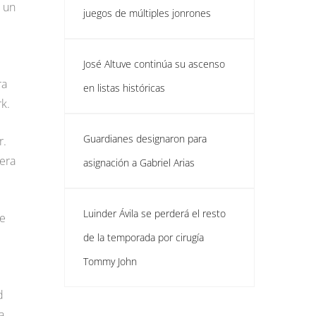
 un
juegos de múltiples jonrones
José Altuve continúa su ascenso
ra
en listas históricas
k.
Guardianes designaron para
r.
iera
asignación a Gabriel Arias
Luinder Ávila se perderá el resto
le
de la temporada por cirugía
Tommy John
d
a