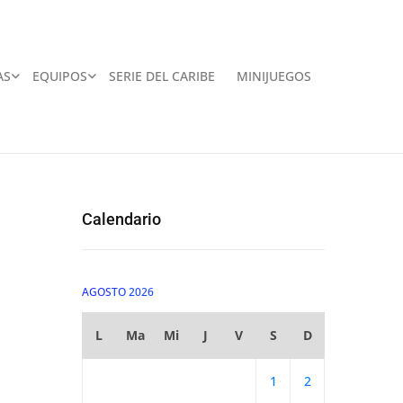
AS
EQUIPOS
SERIE DEL CARIBE
MINIJUEGOS
Calendario
AGOSTO 2026
L
Ma
Mi
J
V
S
D
1
2