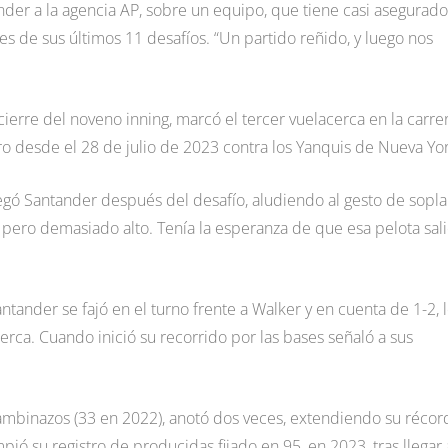
er a la agencia AP, sobre un equipo, que tiene casi asegurado
es de sus últimos 11 desafíos. “Un partido reñido, y luego nos
cierre del noveno inning, marcó el tercer vuelacerca en la carre
ero desde el 28 de julio de 2023 contra los Yanquis de Nueva Yor
 agregó Santander después del desafío, aludiendo al gesto de sopla
e, pero demasiado alto. Tenía la esperanza de que esa pelota sal
ntander se fajó en el turno frente a Walker y en cuenta de 1-2, 
cerca. Cuando inició su recorrido por las bases señaló a sus
ambinazos (33 en 2022), anotó dos veces, extendiendo su récor
ó su registro de producidas fijado en 95, en 2023, tras llegar 