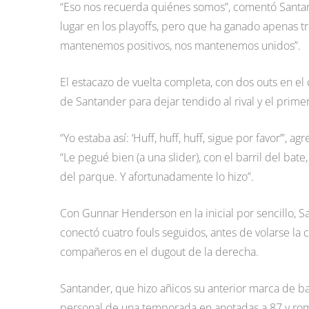
“Eso nos recuerda quiénes somos”, comentó Santand
lugar en los playoffs, pero que ha ganado apenas tr
mantenemos positivos, nos mantenemos unidos”.
El estacazo de vuelta completa, con dos outs en el 
de Santander para dejar tendido al rival y el prim
“Yo estaba así: ‘Huff, huff, huff, sigue por favor’”,
“Le pegué bien (a una slider), con el barril del bat
del parque. Y afortunadamente lo hizo”.
Con Gunnar Henderson en la inicial por sencillo, Sa
conectó cuatro fouls seguidos, antes de volarse la 
compañeros en el dugout de la derecha.
Santander, que hizo añicos su anterior marca de b
personal de una temporada en anotadas a 87 y rompi